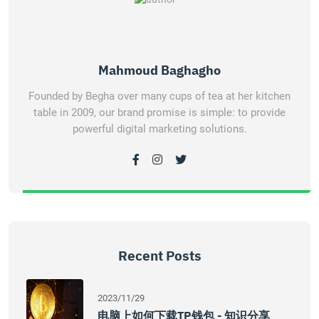
Mahmoud Baghagho
Founded by Begha over many cups of tea at her kitchen
table in 2009, our brand promise is simple: to provide
powerful digital marketing solutions.
Recent Posts
2023/11/29
电脑上如何下载TP钱包 - 知识分享