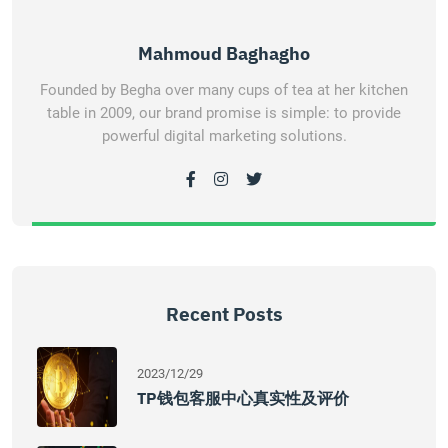
Mahmoud Baghagho
Founded by Begha over many cups of tea at her kitchen
table in 2009, our brand promise is simple: to provide
powerful digital marketing solutions.
Recent Posts
2023/12/29
TP钱包客服中心真实性及评价