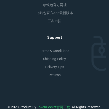
Tp钱包官方网址
Tp钱包官方app最新版本
三友力拓
Support
Terms & Conditions
Shipping Policy
Delivery Tips
Returns
© 2023 Product By
TokenPocket官网下载
. All Rights Reserved.