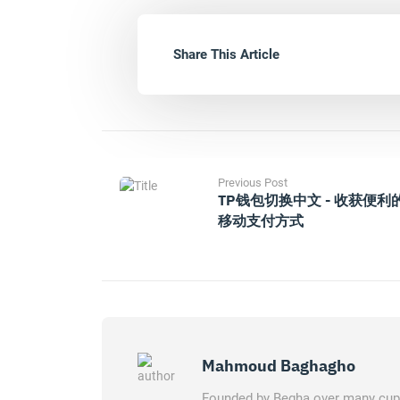
Share This Article
Previous Post
TP钱包切换中文 - 收获便利
移动支付方式
Mahmoud Baghagho
Founded by Begha over many cups 