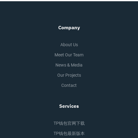
Company
About Us
Meet Our Team
News & Media
Our Projects
Contact
Services
TP钱包官网下载
TP钱包最新版本