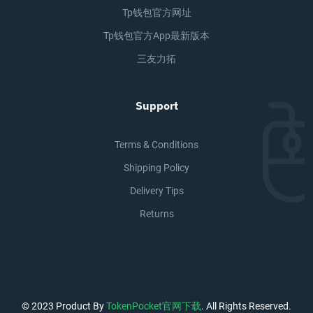
Tp钱包官方网址
Tp钱包官方app最新版本
三友力拓
Support
Terms & Conditions
Shipping Policy
Delivery Tips
Returns
© 2023 Product By
TokenPocket官网下载
. All Rights Reserved.